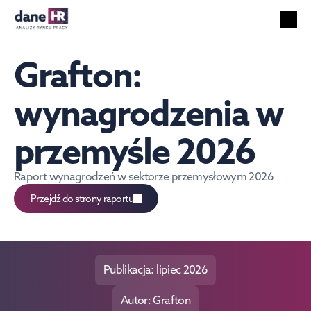
Wszystkie raporty
Rynek pracy
Grafton: 
Usługi HR
Bezrobocie
wynagrodzenia w 
Technologie
przemyśle 2026
Cudzoziemcy
Wynagrodzenia
Raport wynagrodzeń w sektorze przemysłowym 2026
PL
Szukaj
Polish
Przejdź do strony raportu
Publikacja: lipiec 2026
Autor: Grafton