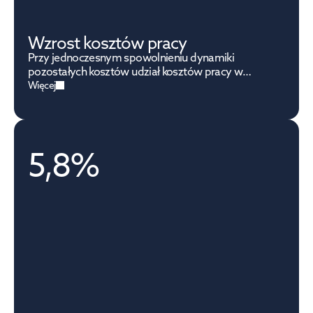
Wzrost kosztów pracy
Przy jednoczesnym spowolnieniu dynamiki
pozostałych kosztów udział kosztów pracy w
kosztach operacyjnych wzrósł do rekordowych
Więcej
14,8%.
5,8%