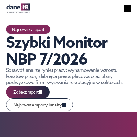
Wszystkie raporty
Rynek pracy
Najnowszy raport
Usługi HR
Szybki Monitor 
Bezrobocie
Technologie
NBP 7/2026
Cudzoziemcy
Wynagrodzenia
Sprawdź analizę rynku pracy: wyhamowanie wzrostu 
kosztów pracy, słabnąca presja płacowa oraz plany 
podwyżkowe firm i wyzwania rekrutacyjne w sektorach.
PL
Szukaj
Polish
Zobacz raport
Najnowsze raporty i analizy
liczba ofert pracy 
praca tymczasowa
%
7%
4
267 tys. ofert
wartośc rynku