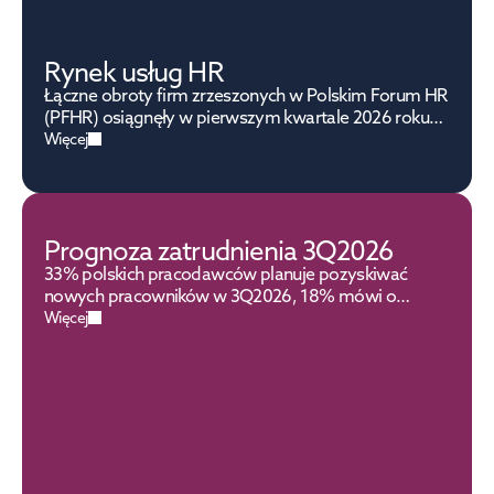
Rynek usług HR
Łączne obroty firm zrzeszonych w Polskim Forum HR
(PFHR) osiągnęły w pierwszym kwartale 2026 roku
wartość 1,83 mld PLN, co oznacza stabilny wzrost o
Więcej
4% w ujęciu rocznym.
Prognoza zatrudnienia 3Q2026
33% polskich pracodawców planuje pozyskiwać
nowych pracowników w 3Q2026, 18% mówi o
redukcjach
Więcej