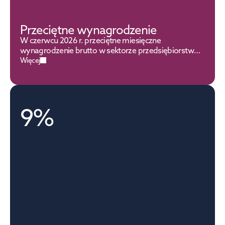
Przeciętne wynagrodzenie
W czerwcu 2026 r. przeciętne miesięczne
wynagrodzenie brutto w sektorze przedsiębiorstw
ukształtowało się na poziomie 9 401,58 zł. Wzrost o
Więcej
5,9% w porównaniu z czerwcem ubiegłego roku.
9%