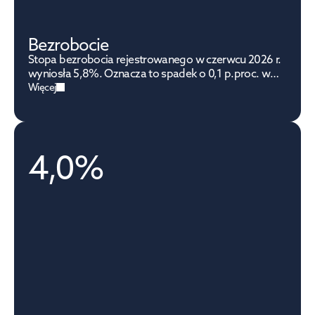
Bezrobocie
Stopa bezrobocia rejestrowanego w czerwcu 2026 r.
wyniosła 5,8%. Oznacza to spadek o 0,1 p.proc. w
ujęciu miesięcznym (m/m) oraz wzrost o 0,7 p.proc.
Więcej
w ujęciu rocznym (r/r).
4,0%