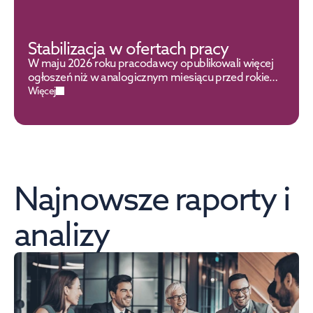
Stabilizacja w ofertach pracy
W maju 2026 roku pracodawcy opublikowali więcej
ogłoszeń niż w analogicznym miesiącu przed rokiem.
To pierwszy nieujemny wynik od roku
Więcej
Najnowsze raporty i 
analizy