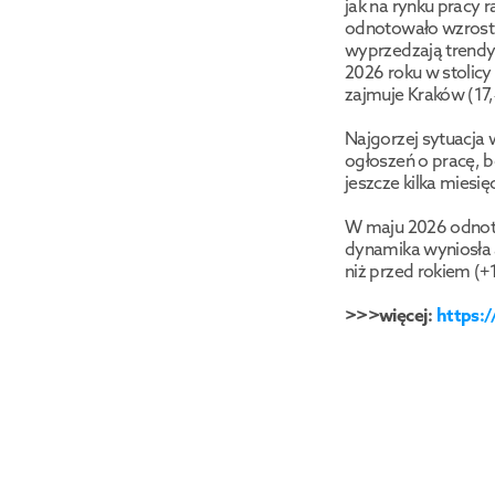
jak na rynku pracy 
odnotowało wzrost l
wyprzedzają trendy
2026 roku w stolicy
zajmuje Kraków (17,4
Najgorzej sytuacja 
ogłoszeń o pracę, b
jeszcze kilka miesię
W maju 2026 odnoto
dynamika wyniosła a
niż przed rokiem (+
>>>więcej:
 https: