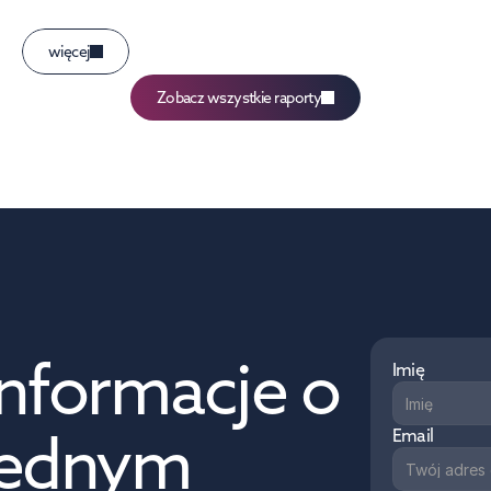
więcej
Zobacz wszystkie raporty
nformacje o 
Imię
jednym 
Email