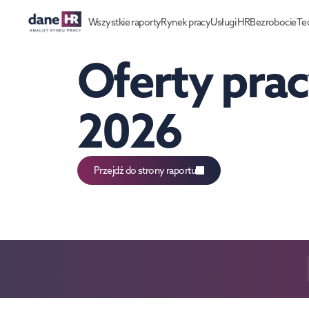
Wszystkie raporty
Rynek pracy
Usługi HR
Bezrobocie
Te
Oferty prac
2026
Przejdź do strony raportu