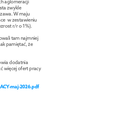
h aglomeracji 
ta zwykle 
szawa. W maju 
ce  w zestawieniu 
zrost r/r o 1%). 
wali tam najmniej 
ak pamiętać, że 
wia dodatnia 
więcej ofert pracy 
RACY-maj-2026.pdf