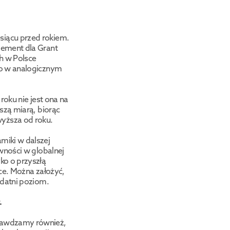
iącu przed rokiem. 
ement dla Grant 
 w Polsce 
o w analogicznym 
oku nie jest ona na 
zą miarą, biorąc 
yższa od roku. 
iki w dalszej 
wności w globalnej 
o o przyszłą 
ce. Można założyć, 
odatni poziom.
 
rawdzamy również, 