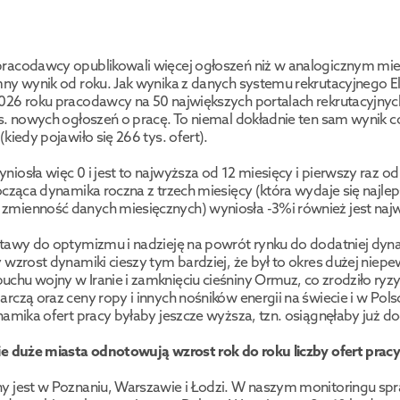
racodawcy opublikowali więcej ogłoszeń niż w analogicznym mies
ny wynik od roku. Jak wynika z danych systemu rekrutacyjnego El
026 roku pracodawcy na 50 największych portalach rekrutacyjnych
s. nowych ogłoszeń o pracę. To niemal dokładnie ten sam wynik c
kiedy pojawiło się 266 tys. ofert). 
osła więc 0 i jest to najwyższa od 12 miesięcy i pierwszy raz od r
ocząca dynamika roczna z trzech miesięcy (która wydaje się najleps
mienność danych miesięcznych) wyniosła -3%i również jest najw
tawy do optymizmu i nadzieję na powrót rynku do dodatniej dynam
 wzrost dynamiki cieszy tym bardziej, że był to okres dużej niepe
hu wojny w Iranie i zamknięciu cieśniny Ormuz, co zrodziło ryzyk
rczą oraz ceny ropy i innych nośników energii na świecie i w Pols
namika ofert pracy byłaby jeszcze wyższa, tzn. osiągnęłaby już d
e duże miasta odnotowują wzrost rok do roku liczby ofert pracy.
y jest w Poznaniu, Warszawie i Łodzi. W naszym monitoringu sp