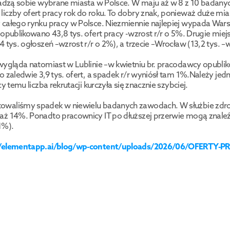
radzą sobie wybrane miasta w Polsce. W maju aż w 8 z 10 badanyc
iczby ofert pracy rok do roku. To dobry znak, ponieważ duże mias
 całego rynku pracy w Polsce. Niezmiennie najlepiej wypada War
 opublikowano 43,8 tys. ofert pracy -wzrost r/r o 5%. Drugie miejs
 tys. ogłoszeń –wzrost r/r o 2%), a trzecie –Wrocław (13,2 tys. –w
wygląda natomiast w Lublinie –w kwietniu br. pracodawcy opubliko
o zaledwie 3,9 tys. ofert, a spadek r/r wyniósł tam 1%.Należy jedn
cy temu liczba rekrutacji kurczyła się znacznie szybciej.
waliśmy spadek w niewielu badanych zawodach. W służbie zdro
ż 14%. Ponadto pracownicy IT po dłuższej przerwie mogą znaleźć 
1%).
//elementapp.ai/blog/wp-content/uploads/2026/06/OFERTY-P