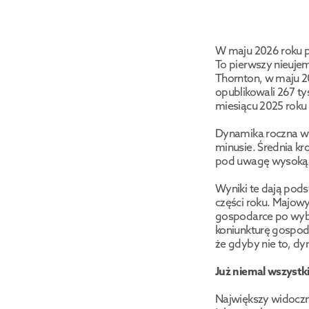
W maju 2026 roku p
To pierwszy nieujem
Thornton, w maju 2
opublikowali 267 ty
miesiącu 2025 roku (
Dynamika roczna wyni
minusie. Średnia kr
pod uwagę wysoką z
Wyniki te dają pods
części roku. Majowy
gospodarce po wybuc
koniunkturę gospoda
że gdyby nie to, dy
Już niemal wszystki
Największy widoczn