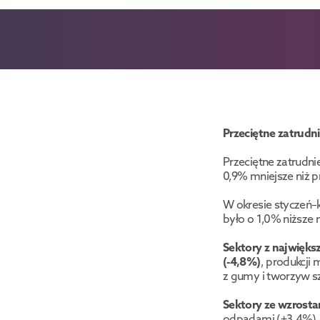
Przeciętne zatrudn
Przeciętne zatrudnie
0,9% mniejsze niż p
W okresie styczeń–k
było o 1,0% niższe 
Sektory z najwięks
(-4,8%)
, produkcji
z gumy i tworzyw s
Sektory ze wzrosta
odpadami (+3,4%), 