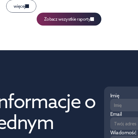
więcej
Zobacz wszystkie raporty
nformacje o 
Imię
jednym 
Email
Wiadomość