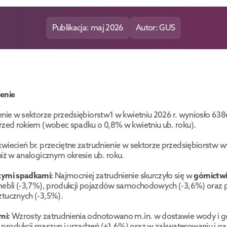
Publikacja: maj 2026
Autor: GUS
ienie
nie w sektorze przedsiębiorstw1 w kwietniu 2026 r. wyniosło 6386,
rzed rokiem (wobec spadku o 0,8% w kwietniu ub. roku).
wiecień br. przeciętne zatrudnienie w sektorze przedsiębiorstw wyn
niż w analogicznym okresie ub. roku.
zymi spadkami:
 Najmocniej zatrudnienie skurczyło się w 
górnictw
 mebli (-3,7%), produkcji pojazdów samochodowych (-3,6%) oraz 
ztucznych (-3,5%).
mi:
 Wzrosty zatrudnienia odnotowano m.in. w dostawie wody i 
produkcji maszyn i urządzeń (+1,6%) oraz w zakwaterowaniu i ga