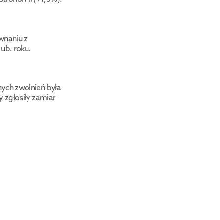
wnaniu z 
ub. roku.
ych zwolnień była 
 zgłosiły zamiar 