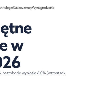
chnologie
Cudzoziemcy
Wynagrodzenia
ętne 
e w 
026
%, bezrobocie wyniosło 6,0% (wzrost rok 