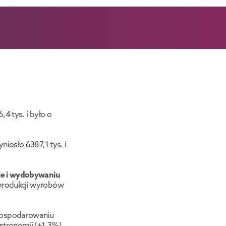
4 tys. i było o 
iosło 6387,1 tys. i 
ie i wydobywaniu 
produkcji wyrobów 
gospodarowaniu 
stronomii (+1,3%).