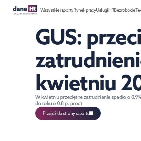
Wszystkie raporty
Rynek pracy
Usługi HR
Bezrobocie
Te
GUS: przeci
zatrudnieni
kwietniu 2
W kwietniu przeciętne zatrudnienie spadło o 0,9
do roku o 0,8 p. proc) 
Przejdź do strony raportu