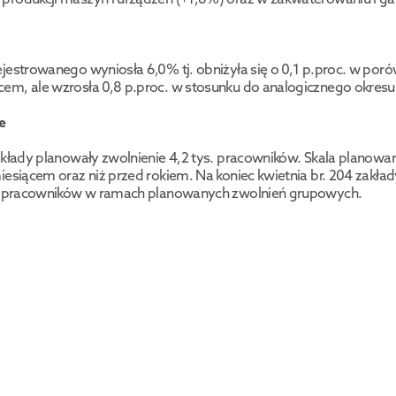
jestrowanego wyniosła 6,0% tj. obniżyła się o 0,1 p.proc. w poró
em, ale wzrosła 0,8 p.proc. w stosunku do analogicznego okresu 
e
akłady planowały zwolnienie 4,2 tys. pracowników. Skala planowan
iesiącem oraz niż przed rokiem. Na koniec kwietnia br. 204 zakłady
s. pracowników w ramach planowanych zwolnień grupowych.