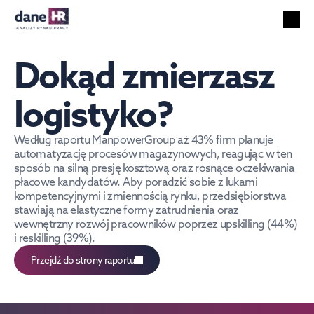
Wszystkie raporty
Rynek pracy
Dokąd zmierzasz 
Usługi HR
Bezrobocie
logistyko?
Technologie
Cudzoziemcy
Według raportu ManpowerGroup aż 43% firm planuje 
automatyzację procesów magazynowych, reagując w ten 
Wynagrodzenia
sposób na silną presję kosztową oraz rosnące oczekiwania 
płacowe kandydatów. Aby poradzić sobie z lukami 
PL
Szukaj
Polish
kompetencyjnymi i zmiennością rynku, przedsiębiorstwa 
stawiają na elastyczne formy zatrudnienia oraz 
wewnętrzny rozwój pracowników poprzez upskilling (44%) 
i reskilling (39%).
Przejdź do strony raportu