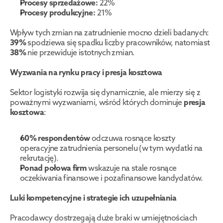
Procesy sprzedażowe:
 22%
Procesy produkcyjne:
 21%
Wpływ tych zmian na zatrudnienie mocno dzieli badanych: 
39%
 spodziewa się spadku liczby pracowników, natomiast 
38%
 nie przewiduje istotnych zmian.
Wyzwania na rynku pracy i presja kosztowa
Sektor logistyki rozwija się dynamicznie, ale mierzy się z 
poważnymi wyzwaniami, wśród których dominuje 
presja 
kosztowa
:
60% respondentów
 odczuwa rosnące koszty 
operacyjne zatrudnienia personelu (w tym wydatki na 
rekrutację).
Ponad połowa firm
 wskazuje na stale rosnące 
oczekiwania finansowe i pozafinansowe kandydatów.
Luki kompetencyjne i strategie ich uzupełniania
Pracodawcy dostrzegają duże braki w umiejętnościach 