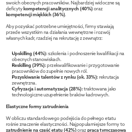
swoich obecnych pracowników. Najbardziej widoczne są 
deficyty 
kompetencji analitycznych (40%)
 oraz 
kompetencji miękkich (36%)
.
Aby pozyskać potrzebne umiejętności, firmy stawiają 
przede wszystkim na działania wewnętrzne i rozwój 
własnych kadr, rzadziej na rekrutację z zewnątrz:
Upskilling (44%):
 szkolenia i podnoszenie kwalifikacji na 
obecnych stanowiskach.
Reskilling (39%):
 przekwalifikowanie i przygotowanie 
pracowników do zupełnie nowych ról.
Pozyskiwanie talentów z rynku (ok. 33%):
 rekrutacja 
zewnętrzna.
Cyfryzacja i automatyzacja (28%):
 traktowana jako 
technologiczne uzupełnienie braków kadrowych.
Elastyczne formy zatrudnienia
W obliczu standardowego podejścia do pełnego etatu 
rośnie znaczenie elastyczności. Najpopularniejsze formy to 
zatrudnienie na część etatu (42%)
 oraz 
praca tymczasowa 